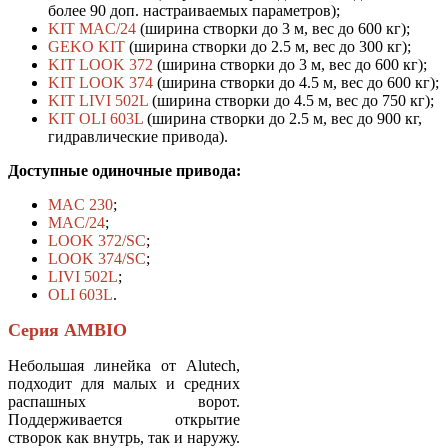
более 90 доп. настраиваемых параметров);
KIT MAC/24
(ширина створки до 3 м, вес до 600 кг);
GEKO KIT
(ширина створки до 2.5 м, вес до 300 кг);
KIT LOOK 372
(ширина створки до 3 м, вес до 600 кг);
KIT LOOK 374
(ширина створки до 4.5 м, вес до 600 кг);
KIT LIVI 502L
(ширина створки до 4.5 м, вес до 750 кг);
KIT OLI 603L
(ширина створки до 2.5 м, вес до 900 кг,
гидравлические привода).
Доступные одиночные привода:
MAC 230
;
MAC/24
;
LOOK 372/SC
;
LOOK 374/SC
;
LIVI 502L
;
OLI 603L
.
Серия AMBIO
Небольшая линейка от Alutech,
подходит для малых и средних
распашных ворот.
Поддерживается открытие
створок как внутрь, так и наружу.